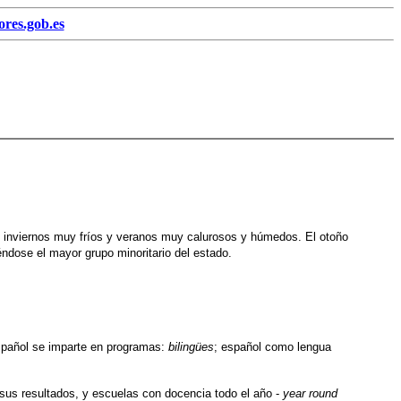
res.gob.es
on inviernos muy fríos y veranos muy calurosos y húmedos. El otoño
éndose el mayor grupo minoritario del estado.
español se imparte en programas:
bilingües
; español como lengua
sus resultados, y escuelas con docencia todo el año -
year round