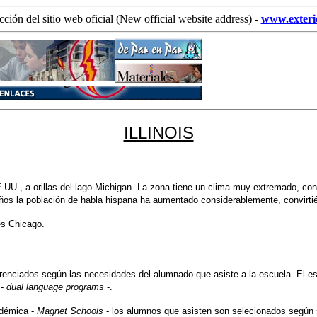
ción del sitio web oficial (New official website address) -
www.exterio
ILLINOIS
EE.UU., a orillas del lago Michigan. La zona tiene un clima muy extremado, c
 años la población de habla hispana ha aumentado considerablemente, convirti
es Chicago.
ferenciados según las necesidades del alumnado que asiste a la escuela. El 
 -
dual language programs
-.
adémica -
Magnet Schools
- los alumnos que asisten son selecionados según 