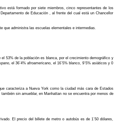
ivo está formado por siete miembros, cinco representantes de los
Departamento de Educación , al frente del cual está un Chancellor
te que administra las escuelas elementales e intermedias.
e el 53% de la población es blanca, por el crecimiento demográfico y
ispano, el 36´4% afroamericano, el 16´5% blanco, 9´5% asiáticos y 0
ca que caracteriza a Nueva York como la ciudad más cara de Estados
o, también sin amueblar, en Manhattan no se encuentra por menos de
vado. El precio del billete de metro o autobús es de 1´50 dólares,