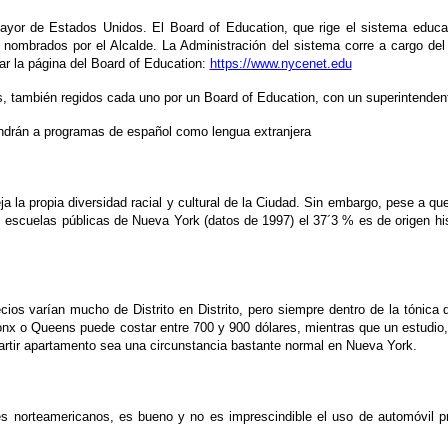
ayor de Estados Unidos. El Board of Education, que rige el sistema educat
ombrados por el Alcalde. La Administración del sistema corre a cargo del 
ar la página del Board of Education:
https://www.nycenet.edu
es, también regidos cada uno por un Board of Education, con un superintenden
ndrán a programas de español como lengua extranjera
 la propia diversidad racial y cultural de la Ciudad. Sin embargo, pese a qu
as escuelas públicas de Nueva York (datos de 1997) el 37´3 % es de origen h
cios varían mucho de Distrito en Distrito, pero siempre dentro de la tóni
ronx o Queens puede costar entre 700 y 900 dólares, mientras que un estudi
rtir apartamento sea una circunstancia bastante normal en Nueva York.
es norteamericanos, es bueno y no es imprescindible el uso de automóvil pri