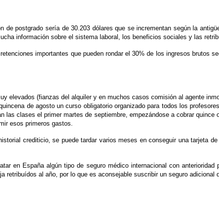
ión de postgrado sería de 30.203 dólares que se incrementan según la antigü
cha información sobre el sistema laboral, los beneficios sociales y las retri
retenciones importantes que pueden rondar el 30% de los ingresos brutos seg
uy elevados (fianzas del alquiler y en muchos casos comisión al agente inmob
a quincena de agosto un curso obligatorio organizado para todos los profeso
n las clases el primer martes de septiembre, empezándose a cobrar quince o 
umir esos primeros gastos.
istorial crediticio, se puede tardar varios meses en conseguir una tarjeta de
atar en España algún tipo de seguro médico internacional con anterioridad p
a retribuídos al año, por lo que es aconsejable suscribir un seguro adicional