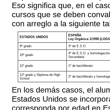
Eso significa que, en el ca
cursos que se deben convali
con arreglo a la siguiente t
ESPAÑA
ESTADOS UNIDOS
Ley Orgánica 1/1990 (LOGS
9º grado
3º de E.S.O.
4º de E.S.O. y homologación 
10º grado
Secundaria
11º grado
1º de bachillerato
12º grado y Diploma de High
2º de bachillerato y homologac
School
En los demás casos, el alum
Estados Unidos se incorpora
corresponda por edad en E