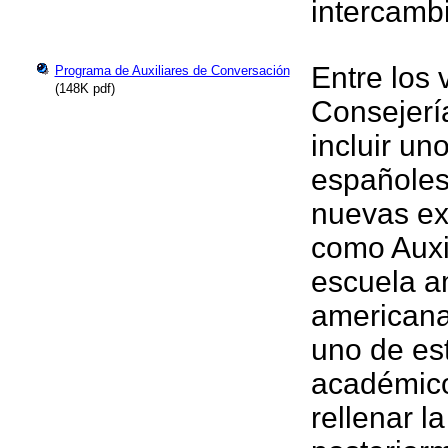
intercamb
Entre los
Programa de Auxiliares de Conversación
(148K pdf)
Consejerí
incluir un
españoles
nuevas ex
como Auxi
escuela am
americana
uno de est
académico
rellenar l